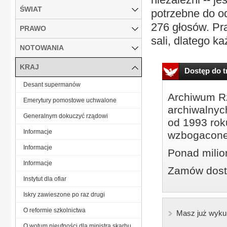
ŚWIAT
potrzebne do od
276 głosów. Pr
PRAWO
sali, dlatego k
NOTOWANIA
KRAJ
Dostęp do tr
Desant supermanów
Archiwum Rz
Emerytury pomostowe uchwalone
archiwalnyc
Generalnym dokuczyć rządowi
od 1993 roku
Informacje
wzbogacone
Informacje
Ponad milio
Informacje
Zamów dostę
Instytut dla ofiar
Iskry zawieszone po raz drugi
O reformie szkolnictwa
Masz już wyku
O wotum nieufności dla ministra skarbu