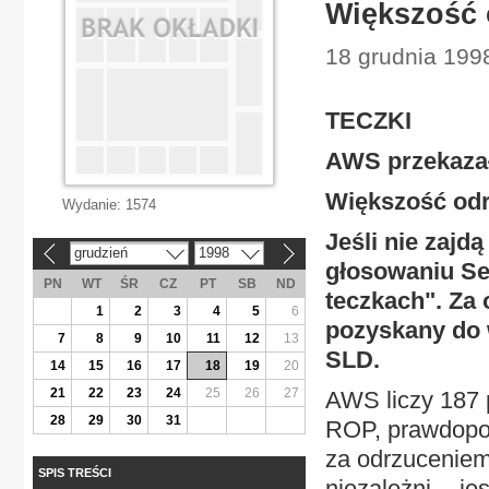
Większość 
18 grudnia 1998
TECZKI
AWS przekaza
Większość odr
Wydanie:
1574
Jeśli nie zajd
grudzień
1998
«
»
głosowaniu Se
PN
WT
ŚR
CZ
PT
SB
ND
teczkach". Za
1
2
3
4
5
6
pozyskany do 
7
8
9
10
11
12
13
SLD.
14
15
16
17
18
19
20
21
22
23
24
25
26
27
AWS liczy 187 
28
29
30
31
ROP, prawdopod
za odrzuceniem
SPIS TREŚCI
niezależni -- j