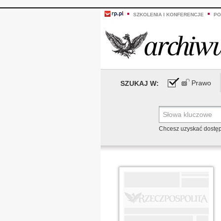
SZKOLENIA I KONFERENCJE
PO
Prawo
SZUKAJ W:
Chcesz uzyskać dostę