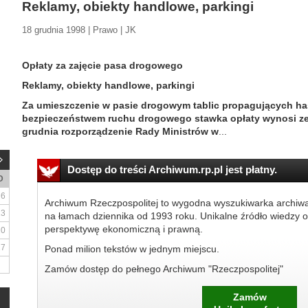
Reklamy, obiekty handlowe, parkingi
18 grudnia 1998 | Prawo | JK
Opłaty za zajęcie pasa drogowego
Reklamy, obiekty handlowe, parkingi
Za umieszczenie w pasie drogowym tablic propagujących hasł
bezpieczeństwem ruchu drogowego stawka opłaty wynosi zer
grudnia rozporządzenie Rady Ministrów w
...
Dostęp do treści Archiwum.rp.pl jest płatny.
D
6
Archiwum Rzeczpospolitej to wygodna wyszukiwarka archiw
13
na łamach dziennika od 1993 roku. Unikalne źródło wiedzy o
perspektywę ekonomiczną i prawną.
20
27
Ponad milion tekstów w jednym miejscu.
Zamów dostęp do pełnego Archiwum "Rzeczpospolitej"
Zamów