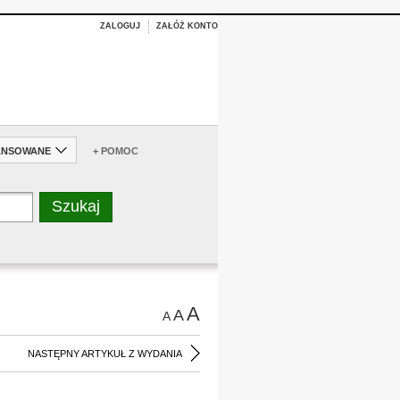
ZALOGUJ
ZAŁÓŻ KONTO
ANSOWANE
+ POMOC
A
A
A
NASTĘPNY ARTYKUŁ Z WYDANIA