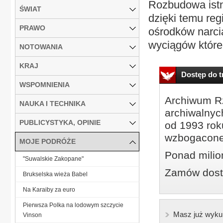
Rozbudowa istn
ŚWIAT
dzięki temu reg
PRAWO
ośrodków narci
wyciągów które
NOTOWANIA
KRAJ
Dostęp do tr
WSPOMNIENIA
Archiwum Rz
NAUKA I TECHNIKA
archiwalnyc
PUBLICYSTYKA, OPINIE
od 1993 roku
wzbogacone
MOJE PODRÓŻE
Ponad milio
"Suwalskie Zakopane"
Zamów dostę
Brukselska wieża Babel
Na Karaiby za euro
Pierwsza Polka na lodowym szczycie
Masz już wyku
Vinson