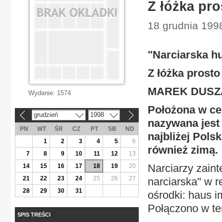
Z łóżka pro
18 grudnia 199
"Narciarska h
Z łóżka prosto
MAREK DUSZ
Wydanie:
1574
Położona w cen
grudzień
1998
«
»
nazywana jest
PN
WT
ŚR
CZ
PT
SB
ND
najbliżej Pols
1
2
3
4
5
6
również zimą.
7
8
9
10
11
12
13
Narciarzy zain
14
15
16
17
18
19
20
21
22
23
24
25
26
27
narciarska" w r
28
29
30
31
ośrodki: haus 
Połączono w te
SPIS TREŚCI