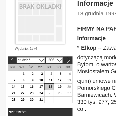
Informacje
18 grudnia 199
FIRMY NA PA
Informacje
*
Elkop
-- Zaw
Wydanie:
1574
dotyczącą moder
grudzień
1998
«
»
Bytom, o wartoś
PN
WT
ŚR
CZ
PT
SB
ND
Mostostalem Gd
1
2
3
4
5
6
cjum) umowę na
7
8
9
10
11
12
13
Pomorskiego C
14
15
16
17
18
19
20
21
22
23
24
25
26
27
Barniewicach. 
28
29
30
31
330 tys. 977, 25
co...
SPIS TREŚCI