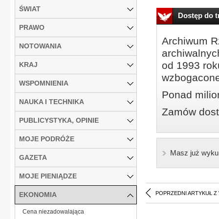
ŚWIAT
Dostęp do tr
PRAWO
Archiwum Rz
NOTOWANIA
archiwalnyc
od 1993 roku
KRAJ
wzbogacone
WSPOMNIENIA
Ponad milio
NAUKA I TECHNIKA
Zamów dostę
PUBLICYSTYKA, OPINIE
MOJE PODRÓŻE
Masz już wyku
GAZETA
MOJE PIENIĄDZE
POPRZEDNI ARTYKUŁ Z
EKONOMIA
Cena niezadowalająca