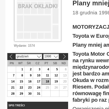
Plany mnie
18 grudnia 199
MOTORYZAC
Toyota w Euro
Plany mniej a
Wydanie:
1574
Toyota Motor 
grudzień
1998
«
»
na rynku wewn
PN
WT
ŚR
CZ
PT
SB
ND
międzynarodow
1
2
3
4
5
6
jest bardzo am
7
8
9
10
11
12
13
Okuda w rozmo
14
15
16
17
18
19
20
Riesem. Podał
21
22
23
24
25
26
27
równowagę fina
28
29
30
31
fabryki po raz
SPIS TREŚCI
Ograniczenia n