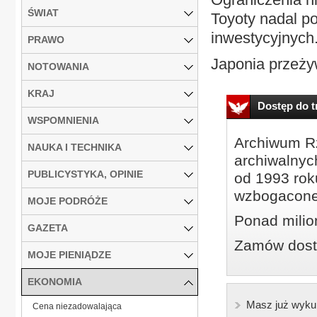
ŚWIAT
Toyoty nadal p
inwestycyjnych
PRAWO
Japonia przeży
NOTOWANIA
KRAJ
Dostęp do tr
WSPOMNIENIA
Archiwum Rz
NAUKA I TECHNIKA
archiwalnyc
PUBLICYSTYKA, OPINIE
od 1993 roku
wzbogacone
MOJE PODRÓŻE
Ponad milio
GAZETA
Zamów dostę
MOJE PIENIĄDZE
EKONOMIA
Masz już wyku
Cena niezadowalająca