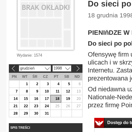
Do sieci po
18 grudnia 199
PIENIňDZE W
Do sieci po po
Ofensywę firm 
Wydanie:
1574
ulicach i w skr
grudzień
1998
Internetu. Zast
«
»
PN
WT
ŚR
CZ
PT
SB
ND
prezentowana je
1
2
3
4
5
6
Od niedawna u
7
8
9
10
11
12
13
Nationale-Nede
14
15
16
17
18
19
20
przez firmę Poi
21
22
23
24
25
26
27
28
29
30
31
Dostęp do tr
SPIS TREŚCI