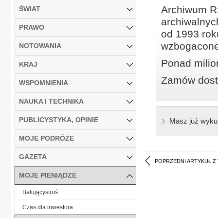
Archiwum Rz
ŚWIAT
archiwalnyc
PRAWO
od 1993 roku
wzbogacone
NOTOWANIA
Ponad milio
KRAJ
Zamów dostę
WSPOMNIENIA
NAUKA I TECHNIKA
PUBLICYSTYKA, OPINIE
Masz już wyku
MOJE PODRÓŻE
GAZETA
POPRZEDNI ARTYKUŁ Z
MOJE PIENIĄDZE
Balującystruś
Czas dla inwestora