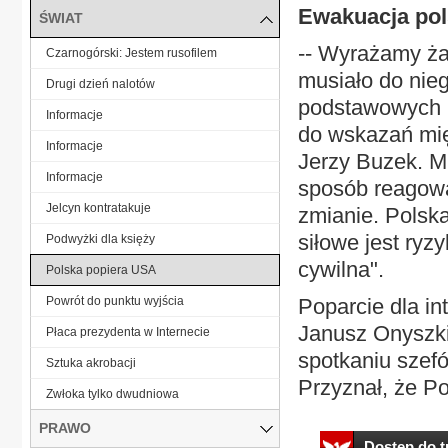
Ewakuacja pol
ŚWIAT
-- Wyrażamy żal
Czarnogórski: Jestem rusofilem
musiało do nieg
Drugi dzień nalotów
podstawowych r
Informacje
do wskazań mię
Informacje
Jerzy Buzek. M
Informacje
sposób reagowan
Jelcyn kontratakuje
zmianie. Polsk
siłowe jest ryz
Podwyżki dla księży
cywilna".
Polska popiera USA
Powrót do punktu wyjścia
Poparcie dla int
Janusz Onyszkie
Płaca prezydenta w Internecie
spotkaniu szef
Sztuka akrobacji
Przyznał, że Po
Zwłoka tylko dwudniowa
PRAWO
Dostęp do tr