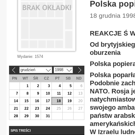
Polska pop
18 grudnia 1998
REAKCJE Ś 
Od brytyjskieg
oburzenia
Wydanie:
1574
Polska popier
grudzień
1998
«
»
Polska poparła
PN
WT
ŚR
CZ
PT
SB
ND
Podobnie zach
1
2
3
4
5
6
NATO. Rosja j
7
8
9
10
11
12
13
natychmiastow
14
15
16
17
18
19
20
swojego ambas
21
22
23
24
25
26
27
państw arabski
28
29
30
31
amerykańskich
W Izraelu lud
SPIS TREŚCI