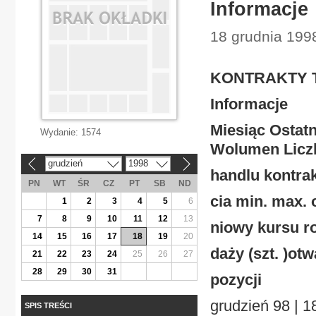
Informacje
18 grudnia 199
KONTRAKTY TE
Informacje
Miesiąc Ostatn
Wydanie:
1574
Wolumen Licz
grudzień
1998
«
»
handlu kontrak
PN
WT
ŚR
CZ
PT
SB
ND
cia min. max. o
1
2
3
4
5
6
7
8
9
10
11
12
13
niowy kursu ro
14
15
16
17
18
19
20
daży (szt. )ot
21
22
23
24
25
26
27
28
29
30
31
pozycji
grudzień 98 | 18
SPIS TREŚCI