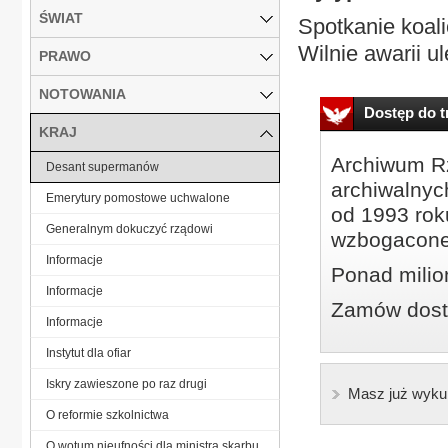
ŚWIAT
Spotkanie koali
Wilnie awarii ul
PRAWO
NOTOWANIA
Dostęp do tr
KRAJ
Archiwum Rz
Desant supermanów
archiwalnyc
Emerytury pomostowe uchwalone
od 1993 roku
Generalnym dokuczyć rządowi
wzbogacone
Informacje
Ponad milio
Informacje
Zamów dostę
Informacje
Instytut dla ofiar
Iskry zawieszone po raz drugi
Masz już wyku
O reformie szkolnictwa
O wotum nieufności dla ministra skarbu