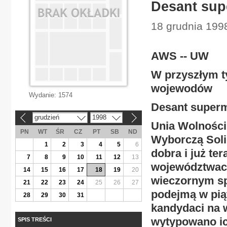
Desant su
18 grudnia 199
AWS -- UW
W przyszłym t
wojewodów
Wydanie:
1574
Desant super
grudzień
1998
«
»
Unia Wolności
PN
WT
ŚR
CZ
PT
SB
ND
Wyborczą Soli
1
2
3
4
5
6
dobra i już t
7
8
9
10
11
12
13
województwach
14
15
16
17
18
19
20
wieczornym spo
21
22
23
24
25
26
27
podejmą w pią
28
29
30
31
kandydaci na 
wytypowano ic
SPIS TREŚCI