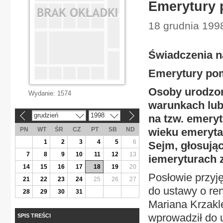
Emerytury
18 grudnia 1998
Świadczenia n
Emerytury po
Osoby urodzon
Wydanie:
1574
warunkach lub
grudzień
1998
na tzw. emery
«
»
PN
WT
ŚR
CZ
PT
SB
ND
wieku emerytal
1
2
3
4
5
6
Sejm, głosują
7
8
9
10
11
12
13
iemeryturach 
14
15
16
17
18
19
20
Posłowie przyj
21
22
23
24
25
26
27
do ustawy o re
28
29
30
31
Mariana Krzakl
wprowadził do 
SPIS TREŚCI