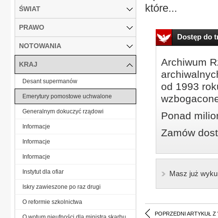
które...
ŚWIAT
PRAWO
Dostęp do tr
NOTOWANIA
Archiwum Rz
KRAJ
archiwalnyc
Desant supermanów
od 1993 roku
Emerytury pomostowe uchwalone
wzbogacone
Generalnym dokuczyć rządowi
Ponad milio
Informacje
Zamów dostę
Informacje
Informacje
Instytut dla ofiar
Masz już wyku
Iskry zawieszone po raz drugi
O reformie szkolnictwa
POPRZEDNI ARTYKUŁ Z
O wotum nieufności dla ministra skarbu