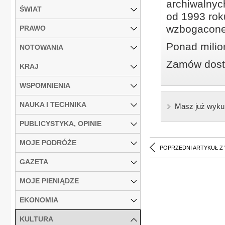
archiwalnyc
ŚWIAT
od 1993 roku
wzbogacone
PRAWO
Ponad milio
NOTOWANIA
Zamów dostę
KRAJ
WSPOMNIENIA
NAUKA I TECHNIKA
Masz już wyku
PUBLICYSTYKA, OPINIE
MOJE PODRÓŻE
POPRZEDNI ARTYKUŁ Z
GAZETA
MOJE PIENIĄDZE
EKONOMIA
KULTURA