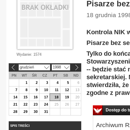
Pisarze bez
18 grudnia 1998
Kontrola NIK 
Pisarze bez se
Tylko do końca
Wydanie:
1574
Stowarzyszenie
grudzień
1998
-- będzie stać
«
»
PN
WT
ŚR
CZ
PT
SB
ND
sekretarskiej.
1
2
3
4
5
6
stwierdziła, ż
7
8
9
10
11
12
13
zgodne z praw
14
15
16
17
18
19
20
21
22
23
24
25
26
27
Dostęp do tr
28
29
30
31
Archiwum Rz
SPIS TREŚCI