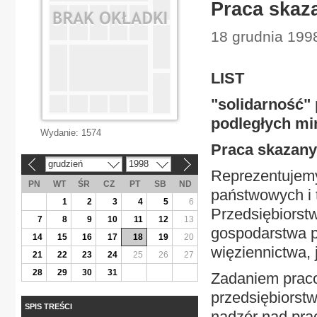
Praca skaza
18 grudnia 1998
LIST
"solidarność"
podległych min
Wydanie:
1574
Praca skazanyc
grudzień
1998
«
»
Reprezentujemy
PN
WT
ŚR
CZ
PT
SB
ND
państwowych i 
1
2
3
4
5
6
Przedsiębiorst
7
8
9
10
11
12
13
gospodarstwa 
14
15
16
17
18
19
20
więziennictwa,
21
22
23
24
25
26
27
28
29
30
31
Zadaniem prac
przedsiębiorst
SPIS TREŚCI
nadzór nad pra