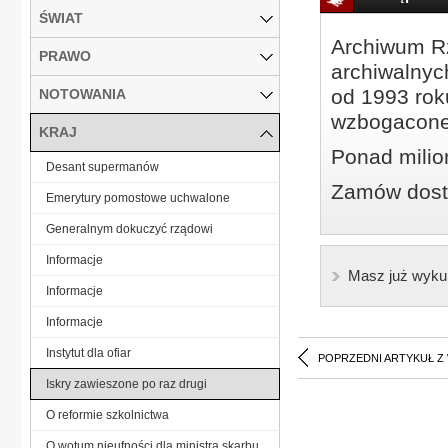
ŚWIAT
Archiwum Rz
PRAWO
archiwalnyc
od 1993 roku
NOTOWANIA
wzbogacone
KRAJ
Ponad milio
Desant supermanów
Zamów dostę
Emerytury pomostowe uchwalone
Generalnym dokuczyć rządowi
Informacje
Masz już wyku
Informacje
Informacje
Instytut dla ofiar
POPRZEDNI ARTYKUŁ Z
Iskry zawieszone po raz drugi
O reformie szkolnictwa
O wotum nieufności dla ministra skarbu