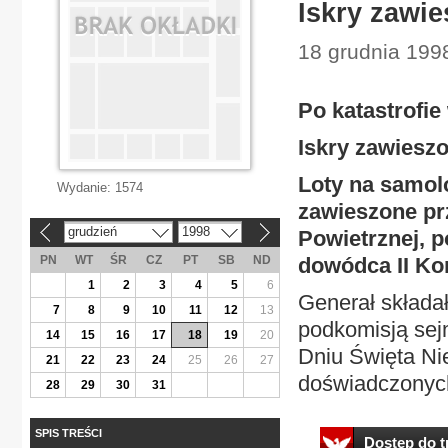
Iskry zawie
18 grudnia 1998 
Po katastrofie
Iskry zawieszo
Loty na samol
Wydanie:
1574
zawieszone pr
grudzień
1998
Powietrznej, 
«
»
PN
WT
ŚR
CZ
PT
SB
ND
dowódca II Ko
1
2
3
4
5
6
Generał składa
7
8
9
10
11
12
13
podkomisją sej
14
15
16
17
18
19
20
Dniu Święta Ni
21
22
23
24
25
26
27
doświadczonych
28
29
30
31
SPIS TREŚCI
Dostęp do tr