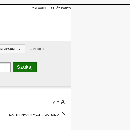
ZALOGUJ
ZAŁÓŻ KONTO
ANSOWANE
+ POMOC
A
A
A
NASTĘPNY ARTYKUŁ Z WYDANIA