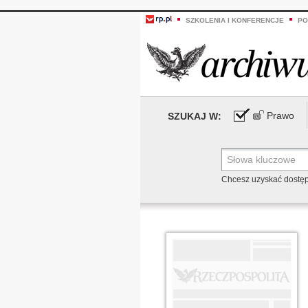
SZKOLENIA I KONFERENCJE
PO
Prawo
SZUKAJ W:
Chcesz uzyskać dostę