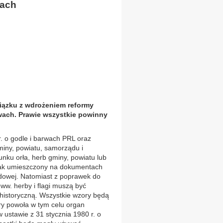
wach
iązku z wdrożeniem reformy
wach. Prawie wszystkie powinny
r. o godle i barwach PRL oraz
iny, powiatu, samorządu i
nku orła, herb gminy, powiatu lub
nak umieszczony na dokumentach
dowej. Natomiast z poprawek do
ww. herby i flagi muszą być
 historyczną. Wszystkie wzory będą
óry powoła w tym celu organ
 ustawie z 31 stycznia 1980 r. o