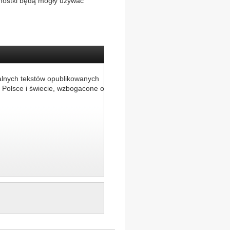
ednostki będą mogły używać
alnych tekstów opublikowanych
 Polsce i świecie, wzbogacone o