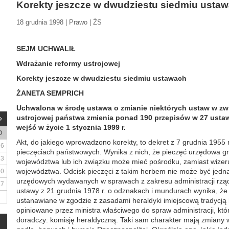
Korekty jeszcze w dwudziestu siedmiu usta
18 grudnia 1998 | Prawo | ŻS
SEJM UCHWALIŁ
Wdrażanie reformy ustrojowej
Korekty jeszcze w dwudziestu siedmiu ustawach
ŻANETA SEMPRICH
Uchwalona w środę ustawa o zmianie niektórych ustaw w zw
ustrojowej państwa zmienia ponad 190 przepisów w 27 usta
wejść w życie 1 stycznia 1999 r.
D
Akt, do jakiego wprowadzono korekty, to dekret z 7 grudnia 1955 
6
pieczęciach państwowych. Wynika z nich, że pieczęć urzędowa gm
13
województwa lub ich związku może mieć pośrodku, zamiast wizeru
województwa. Odcisk pieczęci z takim herbem nie może być jed
20
urzędowych wydawanych w sprawach z zakresu administracji rzą
27
ustawy z 21 grudnia 1978 r. o odznakach i mundurach wynika, że 
ustanawiane w zgodzie z zasadami heraldyki imiejscową tradycją
opiniowane przez ministra właściwego do spraw administracji, kt
doradczy: komisję heraldyczną. Taki sam charakter mają zmiany w