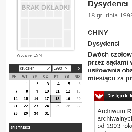
Dysydenci
18 grudnia 199
CHINY
Dysydenci
Dwóch czołowy
Wydanie:
1574
przez sądami 
grudzień
1998
usiłowania oba
«
»
PN
WT
ŚR
CZ
PT
SB
ND
miesiącu za pr
1
2
3
4
5
6
7
8
9
10
11
12
13
Dostęp do tr
14
15
16
17
18
19
20
21
22
23
24
25
26
27
Archiwum Rz
28
29
30
31
archiwalnyc
od 1993 roku
SPIS TREŚCI