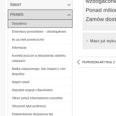
wzbogacone
ŚWIAT
Ponad milio
PRAWO
Zamów dostę
Dysydenci
Emerytury pomostowe -- obowiązkowo
Ile za metr powierzchni
Masz już wyku
Informacje
Korekty jeszcze w dwudziestu siedmiu
ustawach
POPRZEDNI ARTYKUŁ Z
Matka oskarżonego: Nie miałam z nim
kłopotów
Najem lokali
Najsztub wygrał z Barańskim
Oficer policji informatorem oszustów
Otrzymali tytuł profesora
Potwierdzenie dożywocia dla