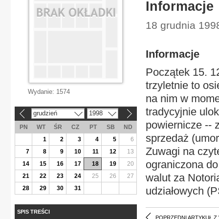
Informacje
18 grudnia 199
Informacje
Początek 15. 12.
trzyletnie to o
Wydanie:
1574
na nim w momen
tradycyjnie u
grudzień
1998
«
»
powiernicze -- 
PN
WT
ŚR
CZ
PT
SB
ND
sprzedaż (umorz
1
2
3
4
5
6
Zuwagi na czyt
7
8
9
10
11
12
13
ograniczona do
14
15
16
17
18
19
20
walut za Notor
21
22
23
24
25
26
27
28
29
30
31
udziałowych (P
SPIS TREŚCI
POPRZEDNI ARTYKUŁ Z