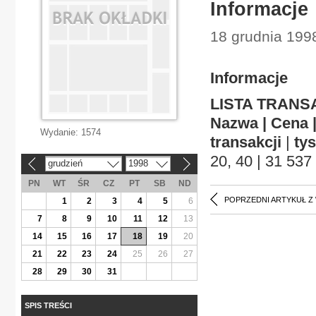
Informacje
18 grudnia 199
Informacje
LISTA TRANSA
Nazwa | Cena 
Wydanie:
1574
transakcji
|
tys
20, 40 | 31 537
grudzień
1998
«
»
PN
WT
ŚR
CZ
PT
SB
ND
POPRZEDNI ARTYKUŁ Z
1
2
3
4
5
6
7
8
9
10
11
12
13
14
15
16
17
18
19
20
21
22
23
24
25
26
27
28
29
30
31
SPIS TREŚCI