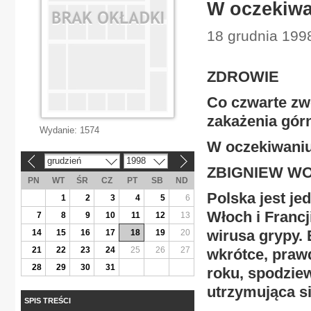
W oczekiwa
18 grudnia 1998
ZDROWIE
Co czwarte zw
zakażenia gó
Wydanie:
1574
W oczekiwaniu
grudzień
1998
«
»
ZBIGNIEW WO
PN
WT
ŚR
CZ
PT
SB
ND
Polska jest je
1
2
3
4
5
6
Włoch i Francj
7
8
9
10
11
12
13
wirusa grypy. 
14
15
16
17
18
19
20
21
22
23
24
25
26
27
wkrótce, praw
28
29
30
31
roku, spodzie
utrzymująca si
SPIS TREŚCI