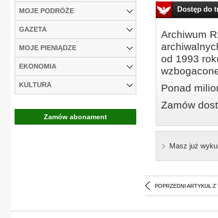
Dostęp do tr
MOJE PODRÓŻE
GAZETA
Archiwum Rz
archiwalnyc
MOJE PIENIĄDZE
od 1993 roku
EKONOMIA
wzbogacone
KULTURA
Ponad milio
Zamów dostę
Zamów abonament
Masz już wyku
POPRZEDNI ARTYKUŁ Z