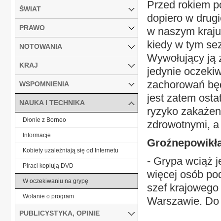
Przed rokiem po
ŚWIAT
dopiero w drugi
PRAWO
w naszym kraju
kiedy w tym se
NOTOWANIA
Wywołujący ją 
KRAJ
jedynie oczekiw
zachorowań będ
WSPOMNIENIA
jest zatem osta
NAUKA I TECHNIKA
ryzyko zakażen
Dłonie z Borneo
zdrowotnymi, a
Informacje
Groźnepowikł
Kobiety uzależniają się od Internetu
- Grypa wciąż j
Piraci kopiują DVD
więcej osób pod
W oczekiwaniu na grypę
szef krajowego
Wołanie o program
Warszawie. Do 
PUBLICYSTYKA, OPINIE