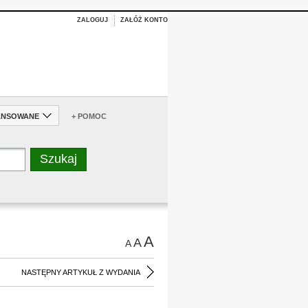
ZALOGUJ
ZAŁÓŻ KONTO
ANSOWANE
+ POMOC
A
A
A
NASTĘPNY ARTYKUŁ Z WYDANIA