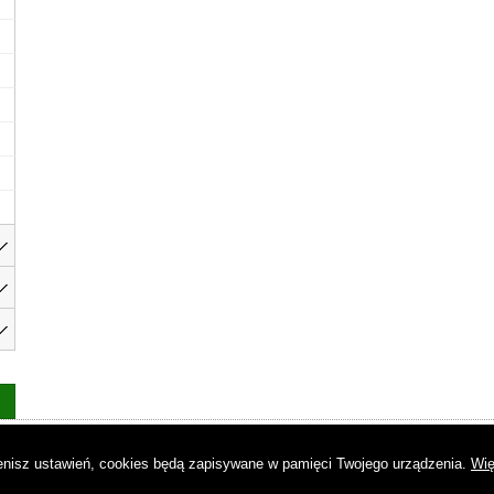
as
|
Regulamin
|
Reklama
|
Napisz do nas
|
Kontakt
|
Pliki cookies
|
Dek
mienisz ustawień, cookies będą zapisywane w pamięci Twojego urządzenia.
Wię
© Copyright by Gremi Media SA