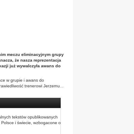
tnim meczu eliminacyjnym grupy
nacza, że nasza reprezentacja
okazji już wywalczyła awans do
sce w grupie i awans do
rawiedliwość trenerowi Jerzemu...
alnych tekstów opublikowanych
 Polsce i świecie, wzbogacone o