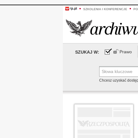
SZKOLENIA I KONFERENCJE
PO
Prawo
SZUKAJ W:
Chcesz uzyskać dostę