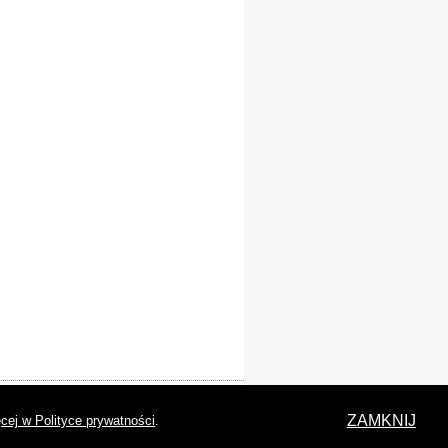
laracja dostępności
ZAMKNIJ
cej w Polityce prywatności
.