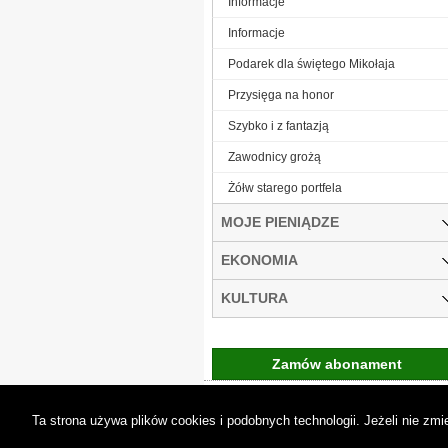
Informacje
Informacje
Podarek dla świętego Mikołaja
Przysięga na honor
Szybko i z fantazją
Zawodnicy grożą
Żółw starego portfela
MOJE PIENIĄDZE
EKONOMIA
KULTURA
Zamów abonament
Gremi Media:
O n
Ta strona używa plików cookies i podobnych technologii. Jeżeli nie z