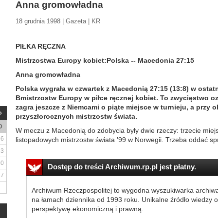
Anna gromowładna
18 grudnia 1998 | Gazeta | KR
PIŁKA RĘCZNA
Mistrzostwa Europy kobiet:Polska -- Macedonia 27:15
Anna gromowładna
Polska wygrała w czwartek z Macedonią 27:15 (13:8) w osta
Bmistrzostw Europy w piłce ręcznej kobiet. To zwycięstwo oz
zagra jeszcze z Niemcami o piąte miejsce w turnieju, a przy 
przyszłorocznych mistrzostw świata.
D
W meczu z Macedonią do zdobycia były dwie rzeczy: trzecie miej
6
listopadowych mistrzostw świata '99 w Norwegii. Trzeba oddać sp
13
20
Dostęp do treści Archiwum.rp.pl jest płatny.
27
Archiwum Rzeczpospolitej to wygodna wyszukiwarka archiw
na łamach dziennika od 1993 roku. Unikalne źródło wiedzy o
perspektywę ekonomiczną i prawną.