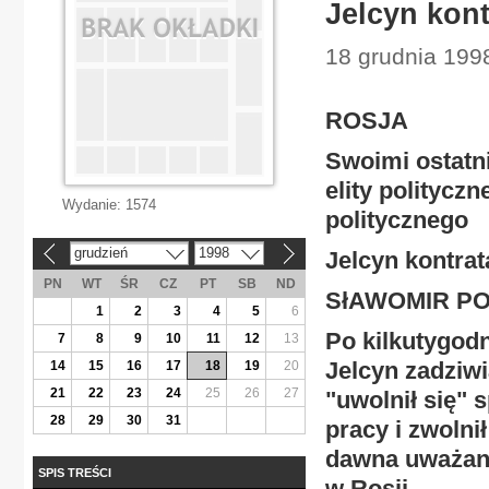
Jelcyn kont
18 grudnia 1998
ROSJA
Swoimi ostatn
elity polityczn
Wydanie:
1574
politycznego
grudzień
1998
Jelcyn kontrat
«
»
PN
WT
ŚR
CZ
PT
SB
ND
SłAWOMIR P
1
2
3
4
5
6
Po kilkutygod
7
8
9
10
11
12
13
Jelcyn zadziwi
14
15
16
17
18
19
20
21
22
23
24
25
26
27
"uwolnił się" 
28
29
30
31
pracy i zwolni
dawna uważane
SPIS TREŚCI
w Rosji.