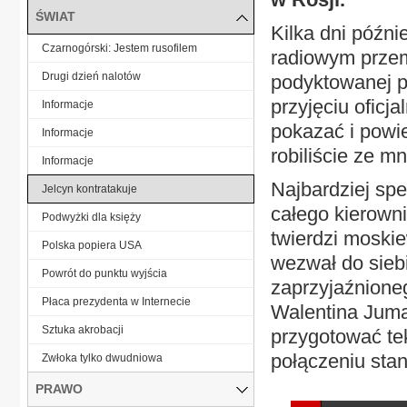
ŚWIAT
Kilka dni późni
Czarnogórski: Jestem rusofilem
radiowym przem
Drugi dzień nalotów
podyktowanej pr
przyjęciu oficj
Informacje
pokazać i powie
Informacje
robiliście ze m
Informacje
Najbardziej sp
Jelcyn kontratakuje
całego kierowni
Podwyżki dla księży
twierdzi moskie
Polska popiera USA
wezwał do siebi
Powrót do punktu wyjścia
zaprzyjaźnioneg
Płaca prezydenta w Internecie
Walentina Juma
Sztuka akrobacji
przygotować tek
połączeniu stan
Zwłoka tylko dwudniowa
PRAWO