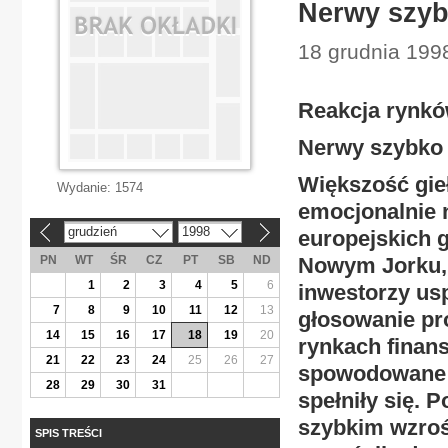
Nerwy szyb
18 grudnia 199
Reakcja rynk
Nerwy szybko
Większość gie
Wydanie:
1574
emocjonalnie 
grudzień
1998
europejskich g
«
»
PN
WT
ŚR
CZ
PT
SB
ND
Nowym Jorku, 
1
2
3
4
5
6
inwestorzy usp
7
8
9
10
11
12
13
głosowanie pr
14
15
16
17
18
19
20
rynkach finan
21
22
23
24
25
26
27
spowodowane dz
28
29
30
31
spełniły się. 
szybkim wzrośc
SPIS TREŚCI