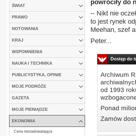
powróciły do 
ŚWIAT
-- Nikt nie ocz
PRAWO
to jest rynek o
Meehan, szef an
NOTOWANIA
Peter...
KRAJ
WSPOMNIENIA
Dostęp do tr
NAUKA I TECHNIKA
Archiwum Rz
PUBLICYSTYKA, OPINIE
archiwalnyc
MOJE PODRÓŻE
od 1993 roku
wzbogacone
GAZETA
Ponad milio
MOJE PIENIĄDZE
Zamów dostę
EKONOMIA
Cena niezadowalająca