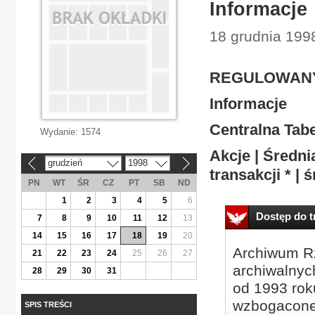
Informacje
18 grudnia 199
REGULOWANY 
Informacje
Centralna Tabe
Wydanie:
1574
Akcje | Średni
grudzień
1998
«
»
transakcji * | ś
PN
WT
ŚR
CZ
PT
SB
ND
1
2
3
4
5
6
Dostęp do tr
7
8
9
10
11
12
13
14
15
16
17
18
19
20
Archiwum Rz
21
22
23
24
25
26
27
archiwalnyc
28
29
30
31
od 1993 roku
wzbogacone
SPIS TREŚCI