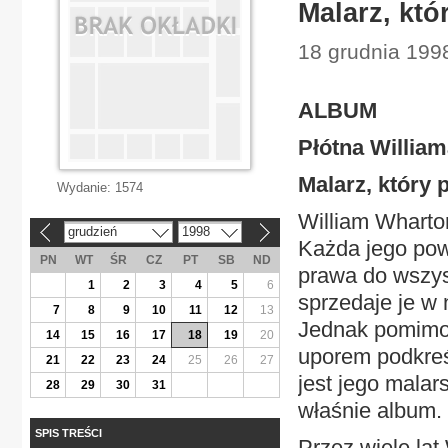
Malarz, któ
18 grudnia 1998
ALBUM
Płótna Willia
Malarz, który 
Wydanie:
1574
William Wharto
grudzień
1998
«
»
Każda jego pow
PN
WT
ŚR
CZ
PT
SB
ND
prawa do wszys
1
2
3
4
5
6
sprzedaje je w
7
8
9
10
11
12
13
Jednak pomimo 
14
15
16
17
18
19
20
uporem podkreś
21
22
23
24
25
26
27
jest jego mala
28
29
30
31
właśnie album.
SPIS TREŚCI
Przez wiele lat