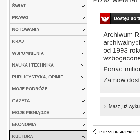
ŚWIAT
PRAWO
Dostęp do tr
NOTOWANIA
Archiwum Rz
KRAJ
archiwalnyc
od 1993 roku
WSPOMNIENIA
wzbogacone
NAUKA I TECHNIKA
Ponad milio
PUBLICYSTYKA, OPINIE
Zamów dostę
MOJE PODRÓŻE
GAZETA
Masz już wyku
MOJE PIENIĄDZE
EKONOMIA
POPRZEDNI ARTYKUŁ Z
KULTURA