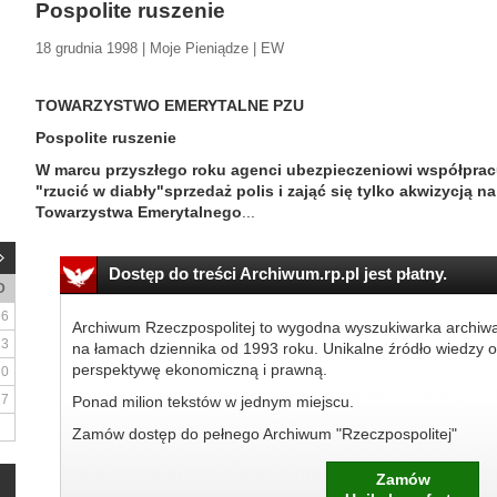
Pospolite ruszenie
18 grudnia 1998 | Moje Pieniądze | EW
TOWARZYSTWO EMERYTALNE PZU
Pospolite ruszenie
W marcu przyszłego roku agenci ubezpieczeniowi współpracu
"rzucić w diabły"sprzedaż polis i zająć się tylko akwizycją
Towarzystwa Emerytalnego
...
Dostęp do treści Archiwum.rp.pl jest płatny.
D
6
Archiwum Rzeczpospolitej to wygodna wyszukiwarka archiw
13
na łamach dziennika od 1993 roku. Unikalne źródło wiedzy o
perspektywę ekonomiczną i prawną.
20
27
Ponad milion tekstów w jednym miejscu.
Zamów dostęp do pełnego Archiwum "Rzeczpospolitej"
Zamów