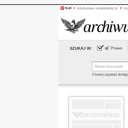
SZKOLENIA I KONFERENCJE
PO
Prawo
SZUKAJ W:
Chcesz uzyskać dostę