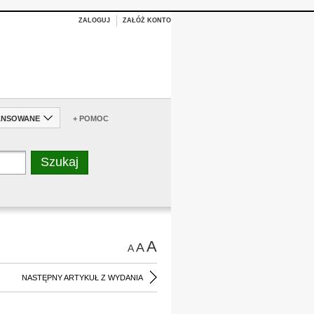
ZALOGUJ
ZAŁÓŻ KONTO
ANSOWANE
+ POMOC
A
A
A
NASTĘPNY ARTYKUŁ Z WYDANIA