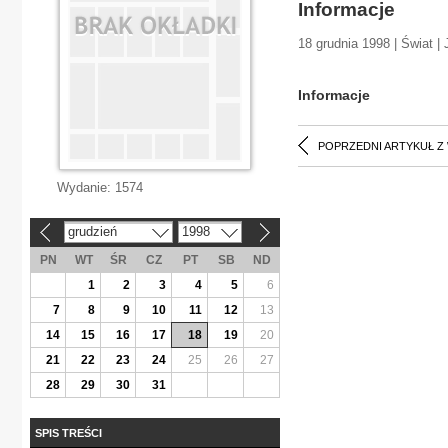
Informacje
18 grudnia 1998 | Świat | 
Informacje
POPRZEDNI ARTYKUŁ Z
Wydanie:
1574
grudzień
1998
«
»
PN
WT
ŚR
CZ
PT
SB
ND
1
2
3
4
5
6
7
8
9
10
11
12
13
14
15
16
17
18
19
20
21
22
23
24
25
26
27
28
29
30
31
SPIS TREŚCI