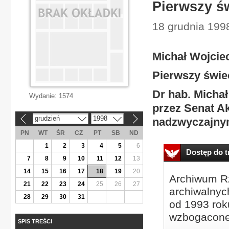
Pierwszy św
18 grudnia 1998
Michał Wojcie
Pierwszy świec
Dr hab. Micha
Wydanie:
1574
przez Senat Ak
grudzień
1998
nadzwyczajny
«
»
PN
WT
ŚR
CZ
PT
SB
ND
1
2
3
4
5
6
Dostęp do tr
7
8
9
10
11
12
13
14
15
16
17
18
19
20
Archiwum Rz
21
22
23
24
25
26
27
archiwalnyc
28
29
30
31
od 1993 roku
wzbogacone
SPIS TREŚCI