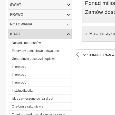
Ponad milio
ŚWIAT
Zamów dostę
PRAWO
NOTOWANIA
Masz już wyku
KRAJ
Desant supermanów
Emerytury pomostowe uchwalone
POPRZEDNI ARTYKUŁ Z
Generalnym dokuczyć rządowi
Informacje
Informacje
Informacje
Instytut dla ofiar
Iskry zawieszone po raz drugi
O reformie szkolnictwa
O wotum nieufności dla ministra skarbu