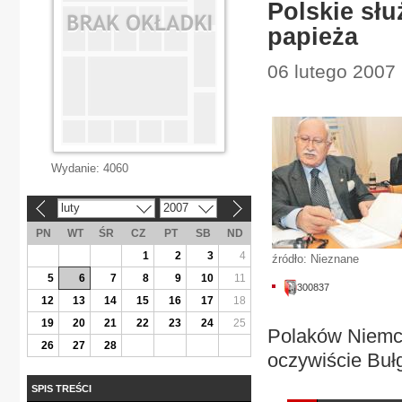
Polskie sł
papieża
06 lutego 2007 
Wydanie:
4060
luty
2007
«
»
PN
WT
ŚR
CZ
PT
SB
ND
1
2
3
4
źródło: Nieznane
5
6
7
8
9
10
11
300837
12
13
14
15
16
17
18
19
20
21
22
23
24
25
Polaków Niemcy
26
27
28
oczywiście Buł
SPIS TREŚCI