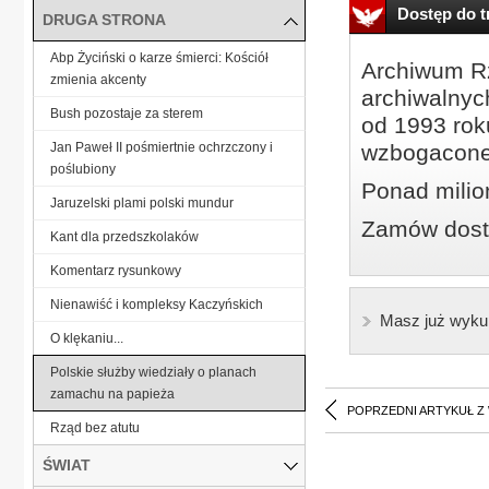
Dostęp do tr
DRUGA STRONA
Abp Życiński o karze śmierci: Kościół
Archiwum Rz
zmienia akcenty
archiwalnyc
Bush pozostaje za sterem
od 1993 roku
Jan Paweł II pośmiertnie ochrzczony i
wzbogacone
poślubiony
Ponad milio
Jaruzelski plami polski mundur
Zamów dostę
Kant dla przedszkolaków
Komentarz rysunkowy
Nienawiść i kompleksy Kaczyńskich
Masz już wyku
O klękaniu...
Polskie służby wiedziały o planach
zamachu na papieża
POPRZEDNI ARTYKUŁ Z
Rząd bez atutu
ŚWIAT