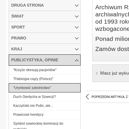
DRUGA STRONA
Archiwum Rz
archiwalnyc
ŚWIAT
od 1993 roku
SPORT
wzbogacone
Ponad milio
PRAWO
Zamów dostę
KRAJ
PUBLICYSTYKA, OPINIE
"Krzyże stresują pacjentów"
Masz już wyku
"Patologia ciąży (Polsce)"
"Urynkowić szkolnictwo"
Duch Giertycha w Szwecji?
POPRZEDNI ARTYKUŁ Z
Kaczyński nie Putin, ale...
Prawicowi heretycy
Symbol sowieckiej dominacji do