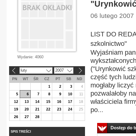
"Urynkowić
06 lutego 2007 
LIST DO REDAK
szkolnictwo"
Wyjaśniam pan
Wydanie:
4060
wykształconych
("Urynkowić szk
luty
2007
«
»
część tych ludz
PN
WT
ŚR
CZ
PT
SB
ND
mogłaby liczyć
1
2
3
4
pozwalałoby na
5
6
7
8
9
10
11
właściciela fir
12
13
14
15
16
17
18
po...
19
20
21
22
23
24
25
26
27
28
Dostęp do tr
SPIS TREŚCI