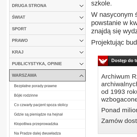
szkole.
DRUGA STRONA
W nasyconym ś
ŚWIAT
powstanie w kw
SPORT
znajdą się wydz
PRAWO
Projektując bud
KRAJ
Dostęp do tr
PUBLICYSTYKA, OPINIE
WARSZAWA
Archiwum Rz
archiwalnyc
Bezpłatne porady prawne
od 1993 roku
Bójki rodzinne
wzbogacone
Co czwarty pacjent spoza stolicy
Ponad milio
Gdzie są pieniądze na hejnał
Zamów dostę
Kłopotliwa przeprowadzka
Na Pradze dalej dwuwładza