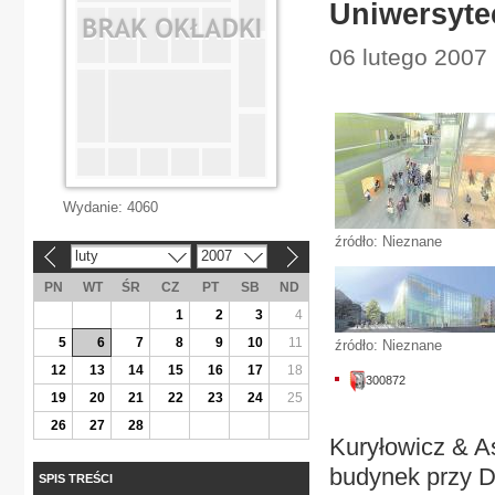
Uniwersyte
06 lutego 2007
Wydanie:
4060
źródło: Nieznane
luty
2007
«
»
PN
WT
ŚR
CZ
PT
SB
ND
1
2
3
4
5
6
7
8
9
10
11
źródło: Nieznane
12
13
14
15
16
17
18
300872
19
20
21
22
23
24
25
26
27
28
Kuryłowicz & As
budynek przy D
SPIS TREŚCI