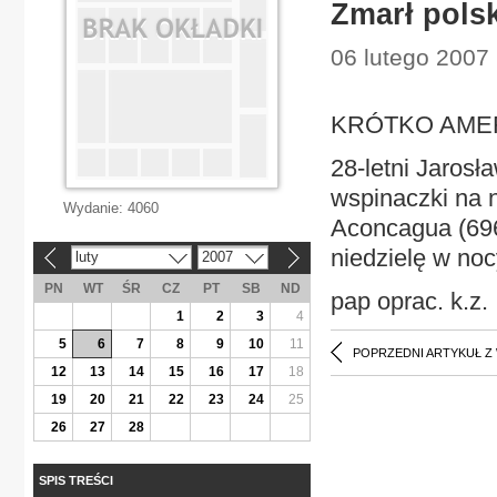
Zmarł polsk
06 lutego 2007 
KRÓTKO AMERY
28-letni Jaros
wspinaczki na 
Wydanie:
4060
Aconcagua (696
niedzielę w noc
luty
2007
«
»
PN
WT
ŚR
CZ
PT
SB
ND
pap oprac. k.z.
1
2
3
4
5
6
7
8
9
10
11
POPRZEDNI ARTYKUŁ Z
12
13
14
15
16
17
18
19
20
21
22
23
24
25
26
27
28
SPIS TREŚCI