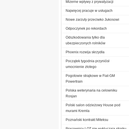
Mizerne wpływy z prywatyzacji
Najwięcej pracuje w usługach
Nowe zarzuty przeciwko Jukosowi
Odpoczynek po rekordach
Odszkodowania tylko dla
ubezpieczonych rolników
Phoenix rozwija skrzydła
Początek tygodnia przyniósł
umocnienie złotego
Pogotowie strajkowe w Fiat-GM
Powertrain
Polska weterynaria na celowniku
Rosjan
Polski salon odzieżowy House pod
murami Kremla
Poznański kontrakt Miteksu
Pracownicy LOT nie wykluczają strajku