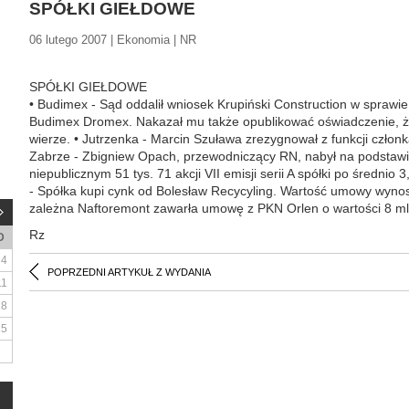
SPÓŁKI GIEŁDOWE
06 lutego 2007 | Ekonomia | NR
SPÓŁKI GIEŁDOWE
• Budimex - Sąd oddalił wniosek Krupiński Construction w sprawie
Budimex Dromex. Nakazał mu także opublikować oświadczenie, że z
wierze. • Jutrzenka - Marcin Szuława zrezygnował z funkcji członk
Zabrze - Zbigniew Opach, przewodniczący RN, nabył na podstaw
niepublicznym 51 tys. 71 akcji VII emisji serii A spółki po średnio 
- Spółka kupi cynk od Bolesław Recycyling. Wartość umowy wynos
zależna Naftoremont zawarła umowę z PKN Orlen o wartości 8 mln
Rz
D
4
POPRZEDNI ARTYKUŁ Z WYDANIA
11
18
25