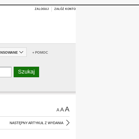
ZALOGUJ
ZAŁÓŻ KONTO
ANSOWANE
+ POMOC
A
A
A
NASTĘPNY ARTYKUŁ Z WYDANIA