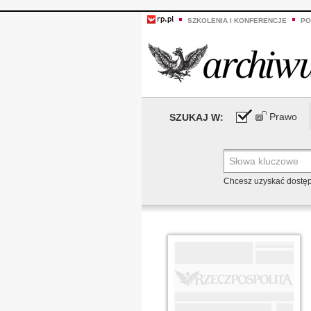
SZKOLENIA I KONFERENCJE
PO
Prawo
SZUKAJ W:
Chcesz uzyskać dostę