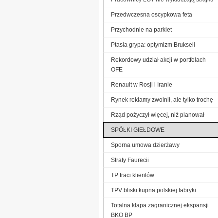
Przedwczesna oscypkowa feta
Przychodnie na parkiet
Ptasia grypa: optymizm Brukseli
Rekordowy udział akcji w portfelach
OFE
Renault w Rosji i Iranie
Rynek reklamy zwolnił, ale tylko trochę
Rząd pożyczył więcej, niż planował
SPÓŁKI GIEŁDOWE
Sporna umowa dzierżawy
Straty Faurecii
TP traci klientów
TPV bliski kupna polskiej fabryki
Totalna klapa zagranicznej ekspansji
BKO BP