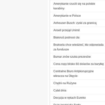
Amerykanie rzucili się na polskie
karabiny
Amerykanie w Polsce
Anheuser-Busch: zyski za granicą
Ansell przejął Unimil
Białoruś podnosi cła
Bruksela chce wiedzieć, kto odpowiada
za fundusze
Bumar znów szuka prezesów
Cena ropy blisko 60 dolarów za baryłkę
Centralne Biuro Antykorupcyjne
wkracza na Okęcie
Chętni na Rużyne
Cytat dnia
Decyzja w rękach Eureko
Duży kredyt dla Fortis