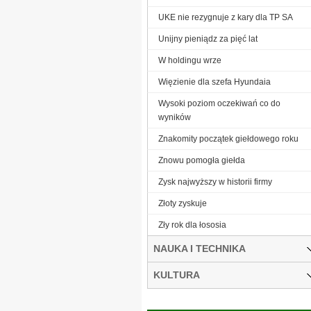
UKE nie rezygnuje z kary dla TP SA
Unijny pieniądz za pięć lat
W holdingu wrze
Więzienie dla szefa Hyundaia
Wysoki poziom oczekiwań co do
wyników
Znakomity początek giełdowego roku
Znowu pomogła giełda
Zysk najwyższy w historii firmy
Złoty zyskuje
Zły rok dla łososia
NAUKA I TECHNIKA
KULTURA