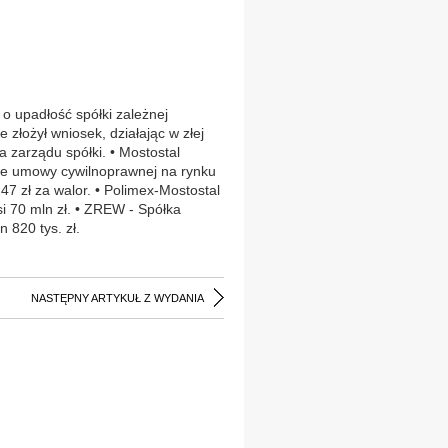
 o upadłość spółki zależnej
łożył wniosek, działając w złej
a zarządu spółki. • Mostostal
ie umowy cywilnoprawnej na rynku
3,47 zł za walor. • Polimex-Mostostal
i 70 mln zł. • ZREW - Spółka
 820 tys. zł.
NASTĘPNY ARTYKUŁ Z WYDANIA