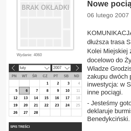
Nowe pocią
06 lutego 2007
KOMUNIKACJA I
dłuższa trasa 
Kolei Miejskie
Wydanie:
4060
docelowo do Ż
Władze Grodzis
luty
2007
«
»
zakupu dwóch p
PN
WT
ŚR
CZ
PT
SB
ND
inwestycja: w 
1
2
3
4
5
6
7
8
9
10
11
inne pociągi.
12
13
14
15
16
17
18
- Jesteśmy goto
19
20
21
22
23
24
25
deklaruje burm
26
27
28
Benedykciński. 
SPIS TREŚCI