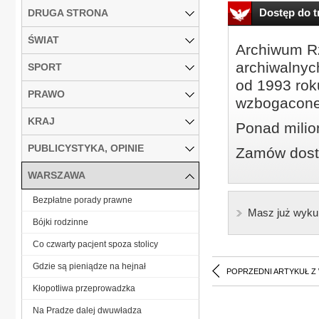
Dostęp do tr
DRUGA STRONA
ŚWIAT
Archiwum Rz
archiwalnyc
SPORT
od 1993 roku
PRAWO
wzbogacone
KRAJ
Ponad milio
PUBLICYSTYKA, OPINIE
Zamów dostę
WARSZAWA
Bezpłatne porady prawne
Masz już wyku
Bójki rodzinne
Co czwarty pacjent spoza stolicy
Gdzie są pieniądze na hejnał
POPRZEDNI ARTYKUŁ Z
Kłopotliwa przeprowadzka
Na Pradze dalej dwuwładza