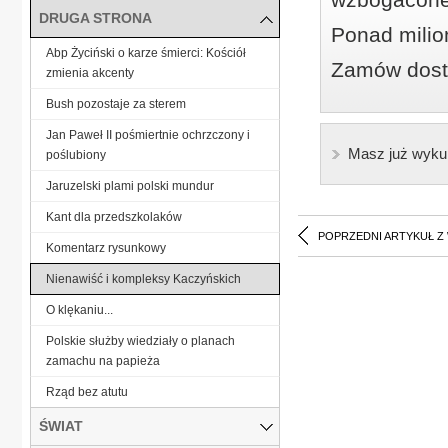
DRUGA STRONA
Ponad milio
Abp Życiński o karze śmierci: Kościół
Zamów dostę
zmienia akcenty
Bush pozostaje za sterem
Jan Paweł II pośmiertnie ochrzczony i
Masz już wyku
poślubiony
Jaruzelski plami polski mundur
Kant dla przedszkolaków
POPRZEDNI ARTYKUŁ Z
Komentarz rysunkowy
Nienawiść i kompleksy Kaczyńskich
O klękaniu...
Polskie służby wiedziały o planach
zamachu na papieża
Rząd bez atutu
ŚWIAT