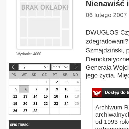
Nienawiść 
06 lutego 2007 
DWUGŁOS Czy 
zdegradowani? 
Szmajdziński, 
Wydanie:
4060
Demokratyczne
Generała Wojcie
luty
2007
«
»
jego życia. Międ
PN
WT
ŚR
CZ
PT
SB
ND
1
2
3
4
5
6
7
8
9
10
11
Dostęp do tr
12
13
14
15
16
17
18
19
20
21
22
23
24
25
Archiwum Rz
26
27
28
archiwalnyc
od 1993 roku
SPIS TREŚCI
wzbogacone