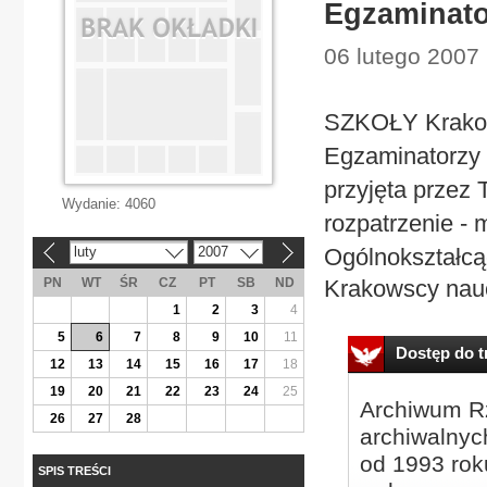
Egzaminato
06 lutego 2007 
SZKOŁY Krakow
Egzaminatorzy 
przyjęta przez 
Wydanie:
4060
rozpatrzenie - 
luty
2007
Ogólnokształcą
«
»
PN
WT
ŚR
CZ
PT
SB
ND
Krakowscy nauc
1
2
3
4
5
6
7
8
9
10
11
Dostęp do tr
12
13
14
15
16
17
18
19
20
21
22
23
24
25
Archiwum Rz
26
27
28
archiwalnyc
od 1993 roku
SPIS TREŚCI