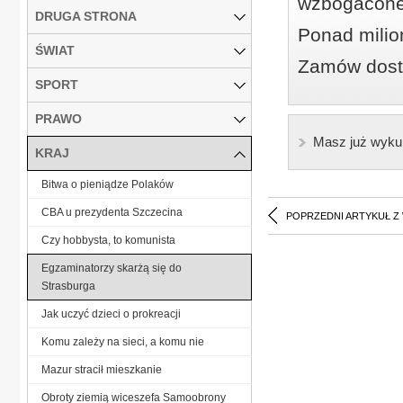
wzbogacone
DRUGA STRONA
Ponad milio
ŚWIAT
Zamów dostę
SPORT
PRAWO
Masz już wyku
KRAJ
Bitwa o pieniądze Polaków
CBA u prezydenta Szczecina
POPRZEDNI ARTYKUŁ Z
Czy hobbysta, to komunista
Egzaminatorzy skarżą się do
Strasburga
Jak uczyć dzieci o prokreacji
Komu zależy na sieci, a komu nie
Mazur stracił mieszkanie
Obroty ziemią wiceszefa Samoobrony