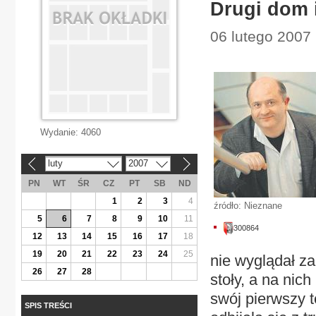
Drugi dom 
06 lutego 2007 |
Wydanie:
4060
luty
2007
«
»
PN
WT
ŚR
CZ
PT
SB
ND
1
2
3
4
źródło: Nieznane
5
6
7
8
9
10
11
300864
12
13
14
15
16
17
18
19
20
21
22
23
24
25
nie wyglądał za
26
27
28
stoły, a na nic
swój pierwszy te
SPIS TREŚCI