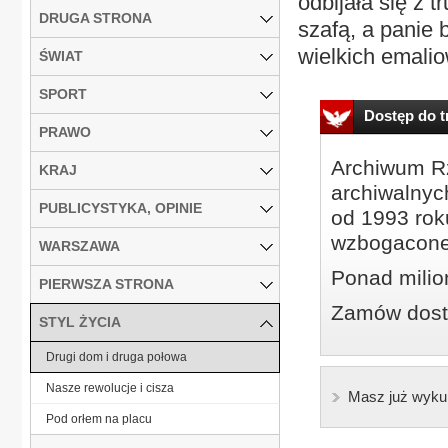
odbijała się z 
DRUGA STRONA
szafą, a panie 
wielkich emalio
ŚWIAT
SPORT
Dostęp do tr
PRAWO
Archiwum Rz
KRAJ
archiwalnyc
PUBLICYSTYKA, OPINIE
od 1993 roku
wzbogacone
WARSZAWA
Ponad milio
PIERWSZA STRONA
Zamów dostę
STYL ŻYCIA
Drugi dom i druga połowa
Nasze rewolucje i cisza
Masz już wyku
Pod orłem na placu