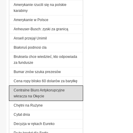
Amerykanie rzucili się na polskie
karabiny
Amerykanie w Polsce
Anheuser-Busch: zyski za granicą
Ansell przejął Unimil
Białoruś podnosi cła
Bruksela chce wiedzieć, kto odpowiada
za fundusze
Bumar znów szuka prezesów
Cena ropy blisko 60 dolarów za baryłkę
Centralne Biuro Antykorupcyjne
wkracza na Okęcie
Chętni na Rużyne
Cytat dnia
Decyzja w rękach Eureko
Duży kredyt dla Fortis