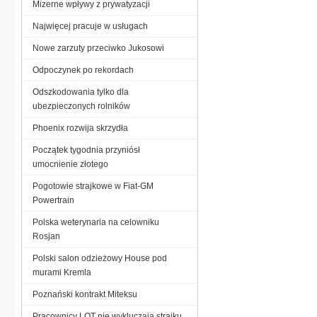
Mizerne wpływy z prywatyzacji
Najwięcej pracuje w usługach
Nowe zarzuty przeciwko Jukosowi
Odpoczynek po rekordach
Odszkodowania tylko dla
ubezpieczonych rolników
Phoenix rozwija skrzydła
Początek tygodnia przyniósł
umocnienie złotego
Pogotowie strajkowe w Fiat-GM
Powertrain
Polska weterynaria na celowniku
Rosjan
Polski salon odzieżowy House pod
murami Kremla
Poznański kontrakt Miteksu
Pracownicy LOT nie wykluczają strajku