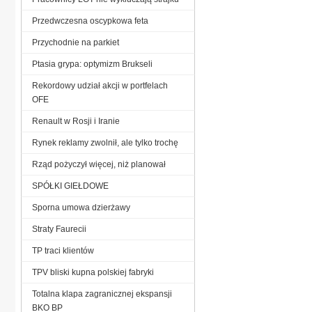
Przedwczesna oscypkowa feta
Przychodnie na parkiet
Ptasia grypa: optymizm Brukseli
Rekordowy udział akcji w portfelach
OFE
Renault w Rosji i Iranie
Rynek reklamy zwolnił, ale tylko trochę
Rząd pożyczył więcej, niż planował
SPÓŁKI GIEŁDOWE
Sporna umowa dzierżawy
Straty Faurecii
TP traci klientów
TPV bliski kupna polskiej fabryki
Totalna klapa zagranicznej ekspansji
BKO BP