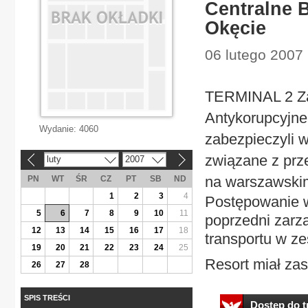
Centralne 
Okęcie
06 lutego 2007 
TERMINAL 2 Za
Antykorupcyjne
Wydanie:
4060
zabezpieczyli 
związane z prz
luty
2007
«
»
na warszawski
PN
WT
ŚR
CZ
PT
SB
ND
1
2
3
4
Postępowanie w
5
6
7
8
9
10
11
poprzedni zarz
12
13
14
15
16
17
18
transportu w ze
19
20
21
22
23
24
25
Resort miał za
26
27
28
SPIS TREŚCI
Dostęp do tr