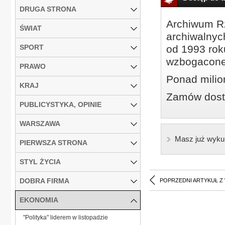
DRUGA STRONA
Archiwum Rz
ŚWIAT
archiwalnyc
SPORT
od 1993 roku
wzbogacone
PRAWO
Ponad milio
KRAJ
Zamów dostę
PUBLICYSTYKA, OPINIE
WARSZAWA
Masz już wyku
PIERWSZA STRONA
STYL ŻYCIA
DOBRA FIRMA
POPRZEDNI ARTYKUŁ Z
EKONOMIA
"Polityka" liderem w listopadzie