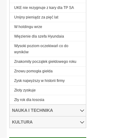
UKE nie rezygnuje z kary dla TP SA
Unijny pieniądz za pięć lat
W holdingu wrze
Więzienie dla szefa Hyundaia
Wysoki poziom oczekiwań co do
wyników
Znakomity początek giełdowego roku
Znowu pomogła giełda
Zysk najwyższy w historii firmy
Złoty zyskuje
Zły rok dla łososia
NAUKA I TECHNIKA
KULTURA