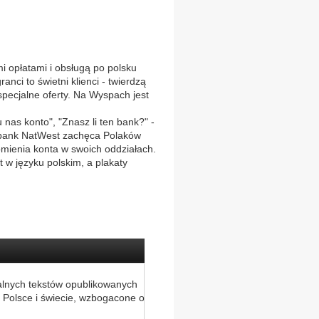
 opłatami i obsługą po polsku
anci to świetni klienci - twierdzą
specjalne oferty. Na Wyspach jest
nas konto", "Znasz li ten bank?" -
i bank NatWest zachęca Polaków
ienia konta w swoich oddziałach.
w języku polskim, a plakaty
alnych tekstów opublikowanych
 Polsce i świecie, wzbogacone o