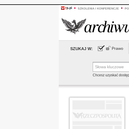
SZKOLENIA I KONFERENCJE
PO
Prawo
SZUKAJ W:
Chcesz uzyskać dostę