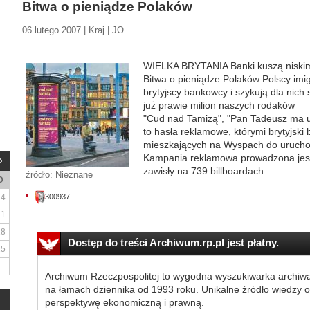
Bitwa o pieniądze Polaków
06 lutego 2007 | Kraj | JO
WIELKA BRYTANIA Banki kuszą niskimi
Bitwa o pieniądze Polaków Polscy imigr
brytyjscy bankowcy i szykują dla nich 
już prawie milion naszych rodaków
"Cud nad Tamizą", "Pan Tadeusz ma u 
to hasła reklamowe, którymi brytyjsk
mieszkających na Wyspach do uruchom
Kampania reklamowa prowadzona jest 
zawisły na 739 billboardach...
źródło: Nieznane
D
4
300937
11
18
Dostęp do treści Archiwum.rp.pl jest płatny.
25
Archiwum Rzeczpospolitej to wygodna wyszukiwarka archiw
na łamach dziennika od 1993 roku. Unikalne źródło wiedzy o
perspektywę ekonomiczną i prawną.