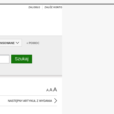
ZALOGUJ
ZAŁÓŻ KONTO
ANSOWANE
+ POMOC
A
A
A
NASTĘPNY ARTYKUŁ Z WYDANIA