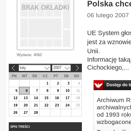
Polska chc
06 lutego 2007 
UE System gło
jest za wznowi
Unii.
Wydanie:
4060
Informację tak
Cichockiego,...
luty
2007
«
»
PN
WT
ŚR
CZ
PT
SB
ND
1
2
3
4
Dostęp do tr
5
6
7
8
9
10
11
12
13
14
15
16
17
18
Archiwum Rz
19
20
21
22
23
24
25
archiwalnyc
26
27
28
od 1993 roku
wzbogacone
SPIS TREŚCI