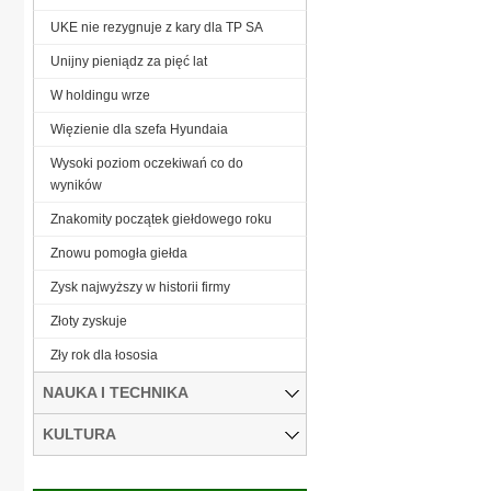
UKE nie rezygnuje z kary dla TP SA
Unijny pieniądz za pięć lat
W holdingu wrze
Więzienie dla szefa Hyundaia
Wysoki poziom oczekiwań co do
wyników
Znakomity początek giełdowego roku
Znowu pomogła giełda
Zysk najwyższy w historii firmy
Złoty zyskuje
Zły rok dla łososia
NAUKA I TECHNIKA
KULTURA