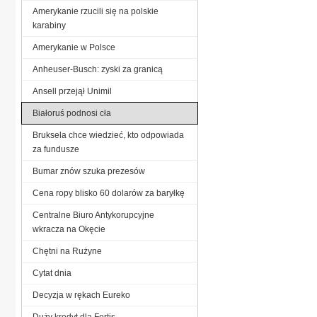
Amerykanie rzucili się na polskie
karabiny
Amerykanie w Polsce
Anheuser-Busch: zyski za granicą
Ansell przejął Unimil
Białoruś podnosi cła
Bruksela chce wiedzieć, kto odpowiada
za fundusze
Bumar znów szuka prezesów
Cena ropy blisko 60 dolarów za baryłkę
Centralne Biuro Antykorupcyjne
wkracza na Okęcie
Chętni na Rużyne
Cytat dnia
Decyzja w rękach Eureko
Duży kredyt dla Fortis