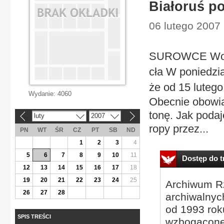
Białoruś p
06 lutego 2007
SUROWCE Wojna
cła W poniedzia
że od 15 lutego
Wydanie:
4060
Obecnie obowiąz
tonę. Jak podaj
luty
2007
«
»
ropy przez...
PN
WT
ŚR
CZ
PT
SB
ND
1
2
3
4
5
6
7
8
9
10
11
Dostęp do tr
12
13
14
15
16
17
18
19
20
21
22
23
24
25
Archiwum Rz
26
27
28
archiwalnyc
od 1993 roku
SPIS TREŚCI
wzbogacone