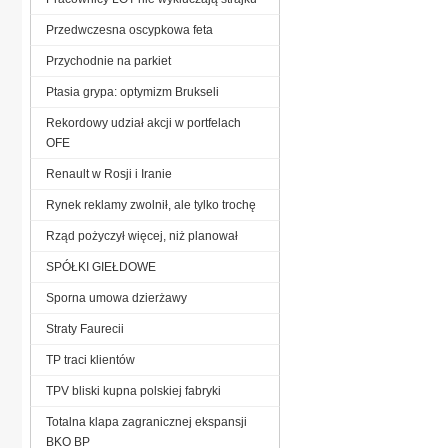
Przedwczesna oscypkowa feta
Przychodnie na parkiet
Ptasia grypa: optymizm Brukseli
Rekordowy udział akcji w portfelach
OFE
Renault w Rosji i Iranie
Rynek reklamy zwolnił, ale tylko trochę
Rząd pożyczył więcej, niż planował
SPÓŁKI GIEŁDOWE
Sporna umowa dzierżawy
Straty Faurecii
TP traci klientów
TPV bliski kupna polskiej fabryki
Totalna klapa zagranicznej ekspansji
BKO BP