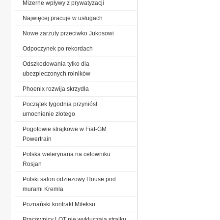
Mizerne wpływy z prywatyzacji
Najwięcej pracuje w usługach
Nowe zarzuty przeciwko Jukosowi
Odpoczynek po rekordach
Odszkodowania tylko dla
ubezpieczonych rolników
Phoenix rozwija skrzydła
Początek tygodnia przyniósł
umocnienie złotego
Pogotowie strajkowe w Fiat-GM
Powertrain
Polska weterynaria na celowniku
Rosjan
Polski salon odzieżowy House pod
murami Kremla
Poznański kontrakt Miteksu
Pracownicy LOT nie wykluczają strajku