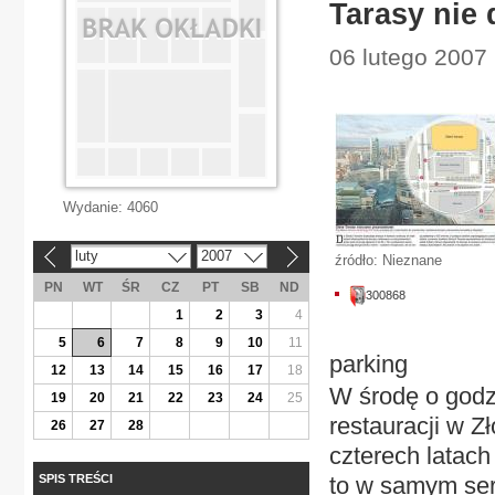
Tarasy nie
06 lutego 2007
Wydanie:
4060
luty
2007
«
»
źródło: Nieznane
PN
WT
ŚR
CZ
PT
SB
ND
300868
1
2
3
4
5
6
7
8
9
10
11
parking
12
13
14
15
16
17
18
W środę o godz.
19
20
21
22
23
24
25
restauracji w Z
26
27
28
czterech latach
SPIS TREŚCI
to w samym ser