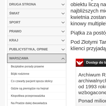
obiektu liczą n
DRUGA STRONA
najbliższych m
ŚWIAT
kwietnia zostan
SPORT
kinowy multipl
PRAWO
Piątka za postó
KRAJ
Pod Złotymi Tar
klienci przyja
PUBLICYSTYKA, OPINIE
WARSZAWA
Dostęp do tr
Bezpłatne porady prawne
Archiwum Rz
Bójki rodzinne
archiwalnyc
Co czwarty pacjent spoza stolicy
od 1993 roku
Gdzie są pieniądze na hejnał
wzbogacone
Kłopotliwa przeprowadzka
Ponad milio
Na Pradze dalej dwuwładza