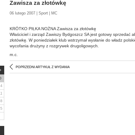
Zawisza za złotówkę
06 lutego 2007 | Sport | MC
KRÓTKO PIŁKA NOŻNA Zawisza za złotówkę
Właściciel i zarząd Zawiszy Bydgoszcz SA jest gotowy sprzedać a
złotówkę. W poniedziałek klub wstrzymał wysłanie do władz polsk
wycofania drużyny z rozgrywek drugoligowych.
m.c.
POPRZEDNI ARTYKUŁ Z WYDANIA
D
4
11
18
25