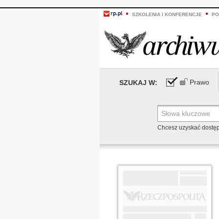
SZKOLENIA I KONFERENCJE
PO
Prawo
SZUKAJ W:
Chcesz uzyskać dostę