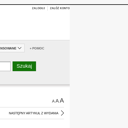
ZALOGUJ
ZAŁÓŻ KONTO
ANSOWANE
+ POMOC
A
A
A
NASTĘPNY ARTYKUŁ Z WYDANIA