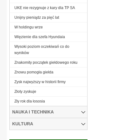
UKE nie rezygnuje z kary dla TP SA
Unijny pieniądz za pięć lat
W holdingu wrze
Więzienie dla szefa Hyundaia
Wysoki poziom oczekiwań co do
wyników
Znakomity początek giełdowego roku
Znowu pomogła giełda
Zysk najwyższy w historii firmy
Złoty zyskuje
Zły rok dla łososia
NAUKA I TECHNIKA
KULTURA