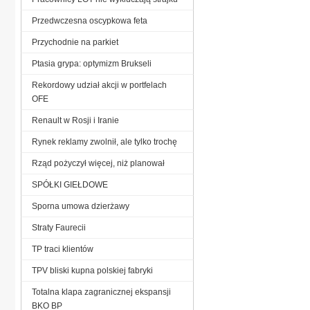
Przedwczesna oscypkowa feta
Przychodnie na parkiet
Ptasia grypa: optymizm Brukseli
Rekordowy udział akcji w portfelach
OFE
Renault w Rosji i Iranie
Rynek reklamy zwolnił, ale tylko trochę
Rząd pożyczył więcej, niż planował
SPÓŁKI GIEŁDOWE
Sporna umowa dzierżawy
Straty Faurecii
TP traci klientów
TPV bliski kupna polskiej fabryki
Totalna klapa zagranicznej ekspansji
BKO BP