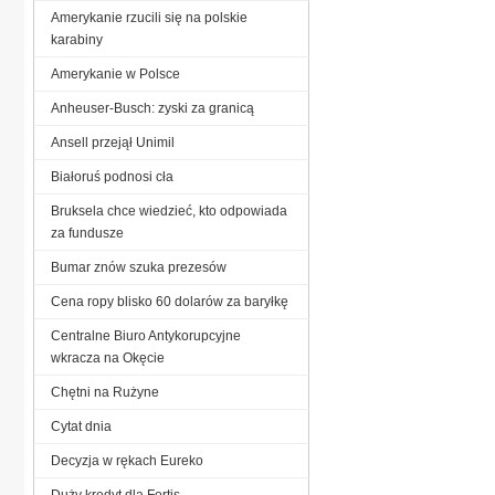
Amerykanie rzucili się na polskie
karabiny
Amerykanie w Polsce
Anheuser-Busch: zyski za granicą
Ansell przejął Unimil
Białoruś podnosi cła
Bruksela chce wiedzieć, kto odpowiada
za fundusze
Bumar znów szuka prezesów
Cena ropy blisko 60 dolarów za baryłkę
Centralne Biuro Antykorupcyjne
wkracza na Okęcie
Chętni na Rużyne
Cytat dnia
Decyzja w rękach Eureko
Duży kredyt dla Fortis