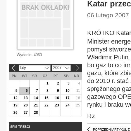
Katar przec
06 lutego 2007
KRÓTKO Katar 
Minister energe
pomysł stworze
Wydanie:
4060
Władimir Putin.
bo gaz to co i
luty
2007
«
»
gazu, które zbi
PN
WT
ŚR
CZ
PT
SB
ND
do 2010 r. stać
1
2
3
4
sprężonego gaz
5
6
7
8
9
10
11
gazowego OPEC 
12
13
14
15
16
17
18
rynku i braku w
19
20
21
22
23
24
25
26
27
28
Rz
SPIS TREŚCI
POPRZEDNI ARTYKUŁ Z