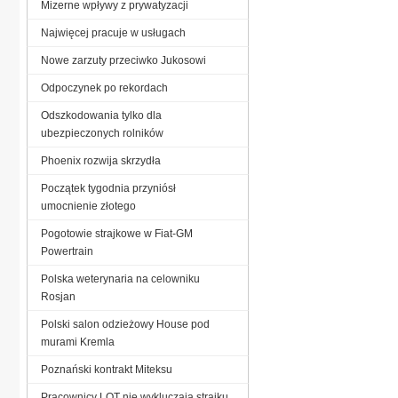
Mizerne wpływy z prywatyzacji
Najwięcej pracuje w usługach
Nowe zarzuty przeciwko Jukosowi
Odpoczynek po rekordach
Odszkodowania tylko dla
ubezpieczonych rolników
Phoenix rozwija skrzydła
Początek tygodnia przyniósł
umocnienie złotego
Pogotowie strajkowe w Fiat-GM
Powertrain
Polska weterynaria na celowniku
Rosjan
Polski salon odzieżowy House pod
murami Kremla
Poznański kontrakt Miteksu
Pracownicy LOT nie wykluczają strajku