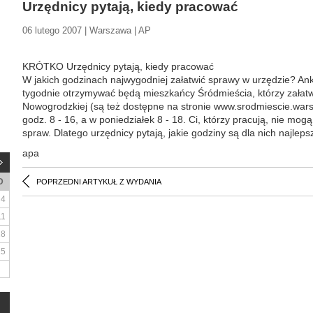
Urzędnicy pytają, kiedy pracować
06 lutego 2007 | Warszawa | AP
KRÓTKO Urzędnicy pytają, kiedy pracować
W jakich godzinach najwygodniej załatwić sprawy w urzędzie? Ank
tygodnie otrzymywać będą mieszkańcy Śródmieścia, którzy załatwi
Nowogrodzkiej (są też dostępne na stronie www.srodmiescie.wars
godz. 8 - 16, a w poniedziałek 8 - 18. Ci, którzy pracują, nie mo
spraw. Dlatego urzędnicy pytają, jakie godziny są dla nich najleps
apa
D
POPRZEDNI ARTYKUŁ Z WYDANIA
4
11
18
25