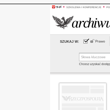
SZKOLENIA I KONFERENCJE
PO
Prawo
SZUKAJ W:
Chcesz uzyskać dostę