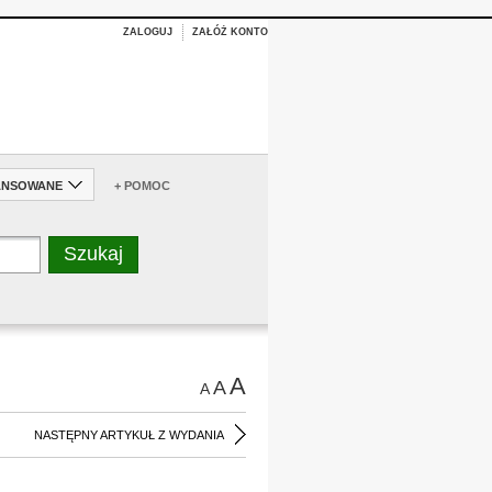
ZALOGUJ
ZAŁÓŻ KONTO
ANSOWANE
+ POMOC
A
A
A
NASTĘPNY ARTYKUŁ Z WYDANIA