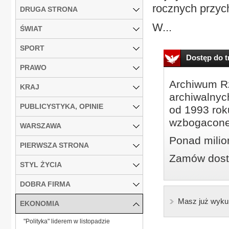
rocznych przyc
DRUGA STRONA
W...
ŚWIAT
SPORT
Dostęp do tr
PRAWO
Archiwum Rz
KRAJ
archiwalnyc
PUBLICYSTYKA, OPINIE
od 1993 roku
wzbogacone
WARSZAWA
Ponad milio
PIERWSZA STRONA
Zamów dostę
STYL ŻYCIA
DOBRA FIRMA
Masz już wyku
EKONOMIA
"Polityka" liderem w listopadzie