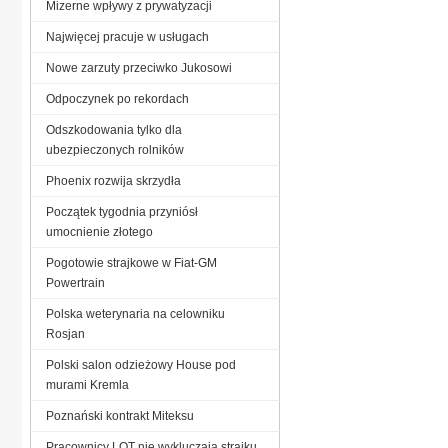
Mizerne wpływy z prywatyzacji
Najwięcej pracuje w usługach
Nowe zarzuty przeciwko Jukosowi
Odpoczynek po rekordach
Odszkodowania tylko dla
ubezpieczonych rolników
Phoenix rozwija skrzydła
Początek tygodnia przyniósł
umocnienie złotego
Pogotowie strajkowe w Fiat-GM
Powertrain
Polska weterynaria na celowniku
Rosjan
Polski salon odzieżowy House pod
murami Kremla
Poznański kontrakt Miteksu
Pracownicy LOT nie wykluczają strajku