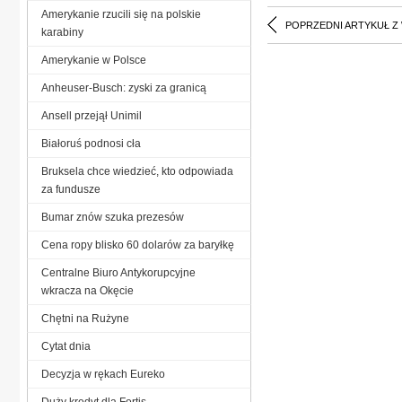
Amerykanie rzucili się na polskie
POPRZEDNI ARTYKUŁ Z
karabiny
Amerykanie w Polsce
Anheuser-Busch: zyski za granicą
Ansell przejął Unimil
Białoruś podnosi cła
Bruksela chce wiedzieć, kto odpowiada
za fundusze
Bumar znów szuka prezesów
Cena ropy blisko 60 dolarów za baryłkę
Centralne Biuro Antykorupcyjne
wkracza na Okęcie
Chętni na Rużyne
Cytat dnia
Decyzja w rękach Eureko
Duży kredyt dla Fortis