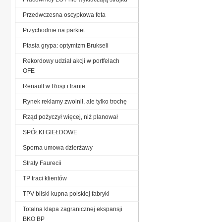
Przedwczesna oscypkowa feta
Przychodnie na parkiet
Ptasia grypa: optymizm Brukseli
Rekordowy udział akcji w portfelach
OFE
Renault w Rosji i Iranie
Rynek reklamy zwolnił, ale tylko trochę
Rząd pożyczył więcej, niż planował
SPÓŁKI GIEŁDOWE
Sporna umowa dzierżawy
Straty Faurecii
TP traci klientów
TPV bliski kupna polskiej fabryki
Totalna klapa zagranicznej ekspansji
BKO BP