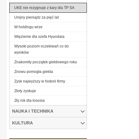
UKE nie rezygnuje z kary dla TP SA
Unijny pieniądz za pięć lat
W holdingu wrze
Więzienie dla szefa Hyundaia
Wysoki poziom oczekiwań co do
wyników
Znakomity początek giełdowego roku
Znowu pomogła giełda
Zysk najwyższy w historii firmy
Złoty zyskuje
Zły rok dla łososia
NAUKA I TECHNIKA
KULTURA