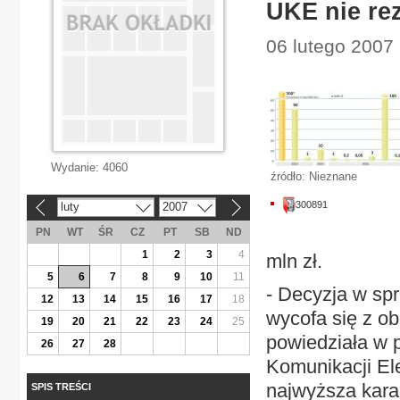
UKE nie re
06 lutego 2007 
Wydanie:
4060
źródło: Nieznane
300891
luty
2007
«
»
PN
WT
ŚR
CZ
PT
SB
ND
1
2
3
4
mln zł.
5
6
7
8
9
10
11
- Decyzja w spr
12
13
14
15
16
17
18
wycofa się z ob
19
20
21
22
23
24
25
powiedziała w 
26
27
28
Komunikacji Ele
najwyższa kara,
SPIS TREŚCI