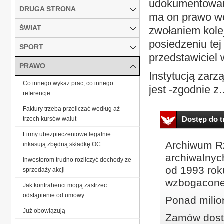
udokumentowany
DRUGA STRONA
ma on prawo we
ŚWIAT
zwołaniem kole
posiedzeniu tej
SPORT
przedstawiciel
PRAWO
Instytucją zar
Co innego wykaz prac, co innego
jest -zgodnie z..
referencje
Faktury trzeba przeliczać według aż
Dostęp do tr
trzech kursów walut
Firmy ubezpieczeniowe legalnie
Archiwum Rz
inkasują zbędną składkę OC
archiwalnyc
Inwestorom trudno rozliczyć dochody ze
od 1993 roku
sprzedaży akcji
wzbogacone
Jak kontrahenci mogą zastrzec
odstąpienie od umowy
Ponad milio
Już obowiązują
Zamów dostę