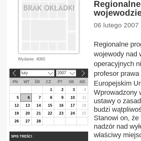
Regionalne
wojewodzi
06 lutego 2007 
Regionalne pro
wojewody nad 
Wydanie:
4060
operacyjnych n
profesor prawa
luty
2007
«
»
Europejskim Un
PN
WT
ŚR
CZ
PT
SB
ND
1
2
3
4
Wprowadzony w t
5
6
7
8
9
10
11
ustawy o zasada
12
13
14
15
16
17
18
budzi wątpliwoś
19
20
21
22
23
24
25
Stanowi on, że
26
27
28
nadzór nad wył
właściwy miejs
SPIS TREŚCI