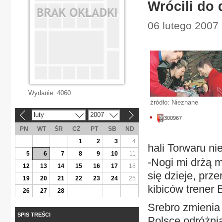
Wrócili do
06 lutego 2007 
Wydanie:
4060
źródło: Nieznane
luty
2007
«
»
300967
PN
WT
ŚR
CZ
PT
SB
ND
1
2
3
4
hali Torwaru ni
5
6
7
8
9
10
11
-Nogi mi drżą 
12
13
14
15
16
17
18
się dzieje, prz
19
20
21
22
23
24
25
kibiców trener
26
27
28
Srebro zmienia
SPIS TREŚCI
Polsce odróżnia