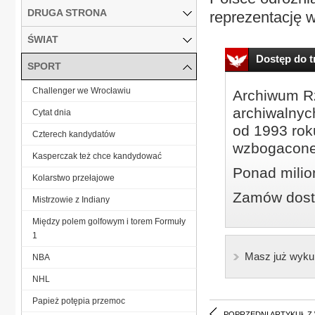
DRUGA STRONA
reprezentację w
ŚWIAT
Dostęp do tr
SPORT
Challenger we Wrocławiu
Archiwum Rz
archiwalnyc
Cytat dnia
od 1993 roku
Czterech kandydatów
wzbogacone
Kasperczak też chce kandydować
Ponad milio
Kolarstwo przełajowe
Zamów dostę
Mistrzowie z Indiany
Między polem golfowym i torem Formuły
1
Masz już wyku
NBA
NHL
Papież potępia przemoc
POPRZEDNI ARTYKUŁ Z