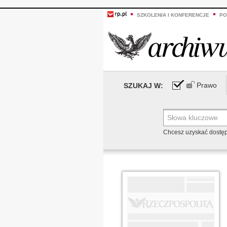
SZKOLENIA I KONFERENCJE
PO
Prawo
SZUKAJ W:
Chcesz uzyskać dostę