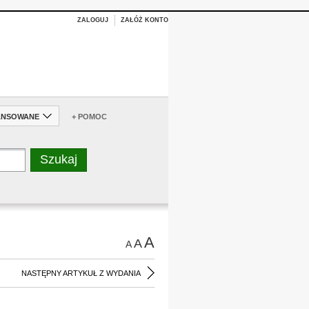
ZALOGUJ
ZAŁÓŻ KONTO
ANSOWANE
+ POMOC
A
A
A
NASTĘPNY ARTYKUŁ Z WYDANIA