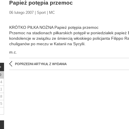
Papież potępia przemoc
06 lutego 2007 | Sport | MC
KRÓTKO PIŁKA NOŻNA Papież potępia przemoc
Przemoc na stadionach piłkarskich potępił w poniedziałek papież 
kondolencje w związku ze śmiercią włoskiego policjanta Filippo Ra
chuliganów po meczu w Katanii na Sycylii.
m.c.
POPRZEDNI ARTYKUŁ Z WYDANIA
D
4
11
18
25