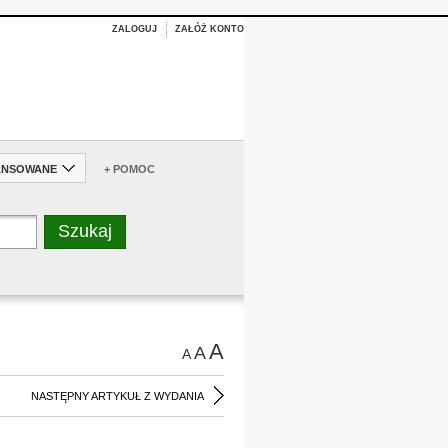
ZALOGUJ
ZAŁÓŻ KONTO
ANSOWANE
+ POMOC
A
A
A
NASTĘPNY ARTYKUŁ Z WYDANIA