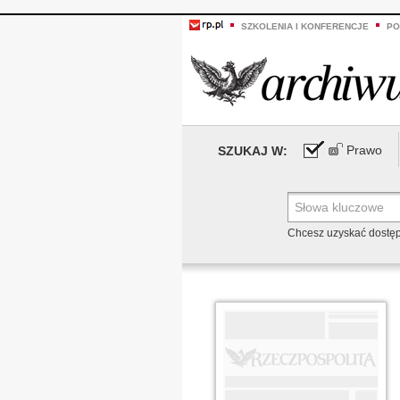
SZKOLENIA I KONFERENCJE
PO
Prawo
SZUKAJ W:
Chcesz uzyskać dostę