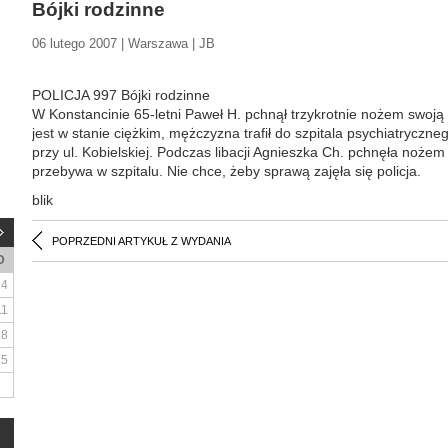
Bójki rodzinne
06 lutego 2007 | Warszawa | JB
POLICJA 997 Bójki rodzinne
W Konstancinie 65-letni Paweł H. pchnął trzykrotnie nożem swoją 
jest w stanie ciężkim, mężczyzna trafił do szpitala psychiatrycz
przy ul. Kobielskiej. Podczas libacji Agnieszka Ch. pchnęła noże
przebywa w szpitalu. Nie chce, żeby sprawą zajęła się policja.
blik
POPRZEDNI ARTYKUŁ Z WYDANIA
D
4
11
18
25