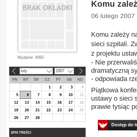
Komu zależy
06 lutego 2007 |
Komu zależy na
sieci szpitali.
z projektu ustaw
Wydanie:
4060
- Nie przerwal
dramatyczną syt
luty
2007
«
»
- odpowiada rze
PN
WT
ŚR
CZ
PT
SB
ND
1
2
3
4
Piątkowa konfer
5
6
7
8
9
10
11
ustawy o sieci 
12
13
14
15
16
17
18
prawie tysiąc p
19
20
21
22
23
24
25
26
27
28
Dostęp do tr
SPIS TREŚCI