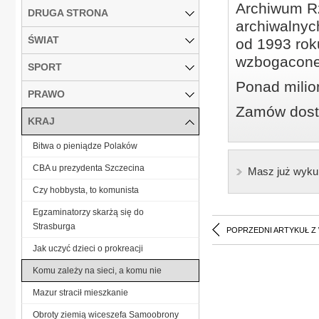
Archiwum Rz
DRUGA STRONA
archiwalnyc
ŚWIAT
od 1993 roku
wzbogacone
SPORT
Ponad milio
PRAWO
Zamów dostę
KRAJ
Bitwa o pieniądze Polaków
CBA u prezydenta Szczecina
Masz już wyku
Czy hobbysta, to komunista
Egzaminatorzy skarżą się do
Strasburga
POPRZEDNI ARTYKUŁ Z
Jak uczyć dzieci o prokreacji
Komu zależy na sieci, a komu nie
Mazur stracił mieszkanie
Obroty ziemią wiceszefa Samoobrony