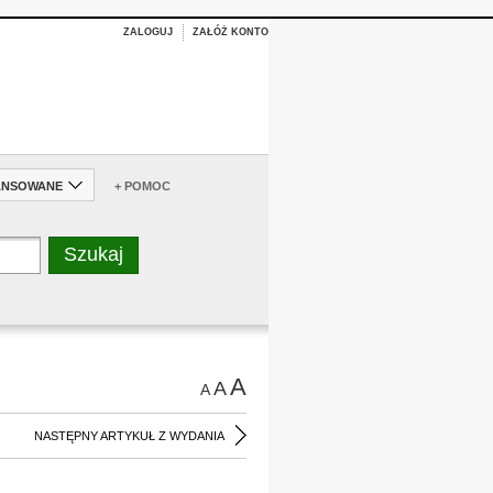
ZALOGUJ
ZAŁÓŻ KONTO
ANSOWANE
+ POMOC
A
A
A
NASTĘPNY ARTYKUŁ Z WYDANIA