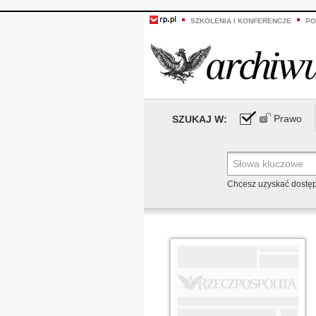
SZKOLENIA I KONFERENCJE
PO
Prawo
SZUKAJ W:
Chcesz uzyskać dostę