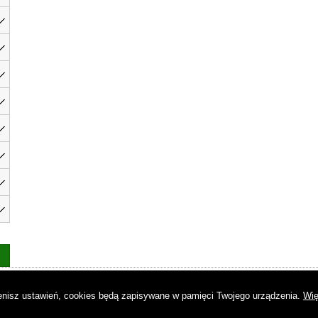
as
|
Regulamin
|
Reklama
|
Napisz do nas
|
Kontakt
|
Pliki cookies
|
Dek
mienisz ustawień, cookies będą zapisywane w pamięci Twojego urządzenia.
Wię
© Copyright by Gremi Media SA