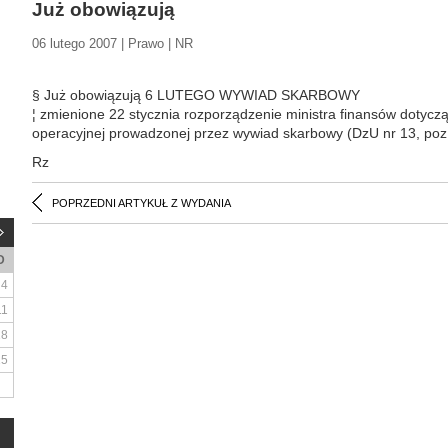
Już obowiązują
06 lutego 2007 | Prawo | NR
§ Już obowiązują 6 LUTEGO WYWIAD SKARBOWY
¦ zmienione 22 stycznia rozporządzenie ministra finansów dotycz
operacyjnej prowadzonej przez wywiad skarbowy (DzU nr 13, poz
Rz
POPRZEDNI ARTYKUŁ Z WYDANIA
D
4
11
18
25