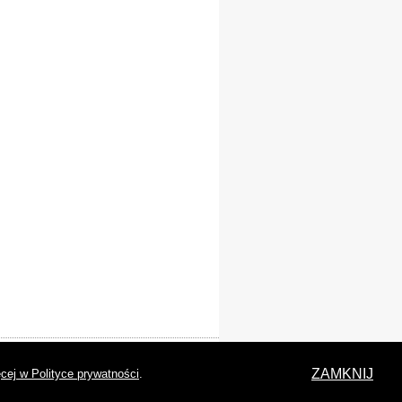
laracja dostępności
ZAMKNIJ
cej w Polityce prywatności
.